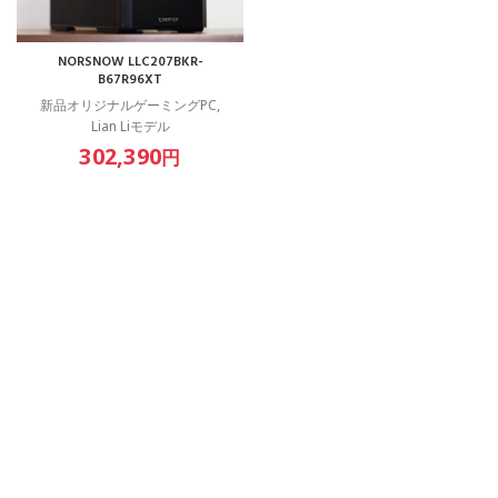
NORSNOW LLC207BKR-
B67R96XT
新品オリジナルゲーミングPC
,
Lian Liモデル
302,390
円